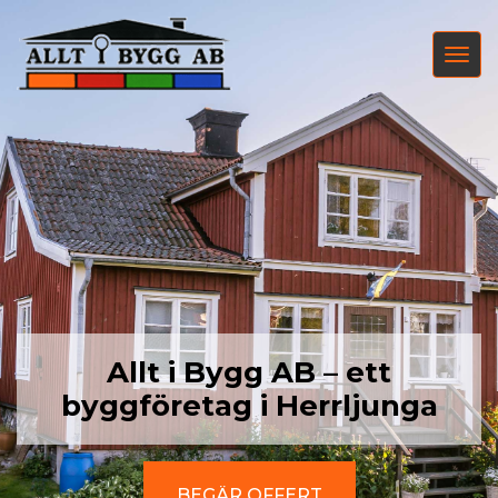
Toggle
navigat
Allt i Bygg AB – ett
byggföretag i Herrljunga
BEGÄR OFFERT