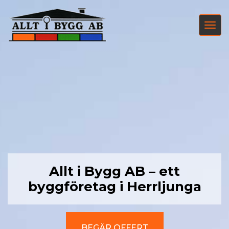
Toggle
navigat
Allt i Bygg AB – ett
byggföretag i Herrljunga
BEGÄR OFFERT